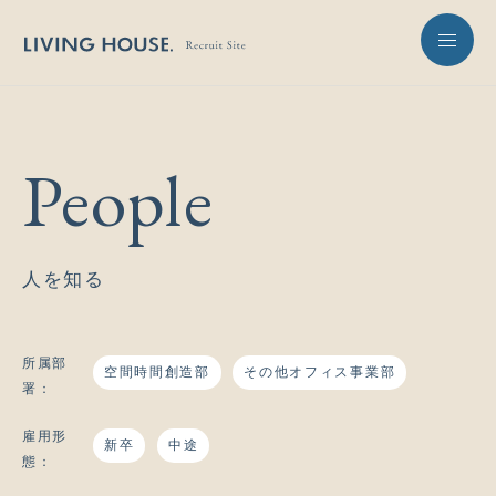
People
人を知る
所属部
空間時間創造部
その他オフィス事業部
署：
雇用形
新卒
中途
態：