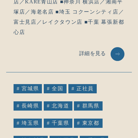
店／KARE青山店 ■神奈川 横浜店／湘南平
塚店／海老名店 ■埼玉 コクーンシティ店／
富士見店／レイクタウン店 ■千葉 幕張新都
心店
詳細を見る
# 宮城県
# 全国
# 正社員
# 長崎県
# 北海道
# 群馬県
# 埼玉県
# 千葉県
# 東京都